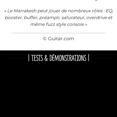
« Le Marrakesh peut jouer de nombreux rôles : EQ,
booster, buffer, préampli, saturateur, overdrive et
même fuzz style console »
© Guitar.com
| TESTS & DÉMONSTRATIONS |