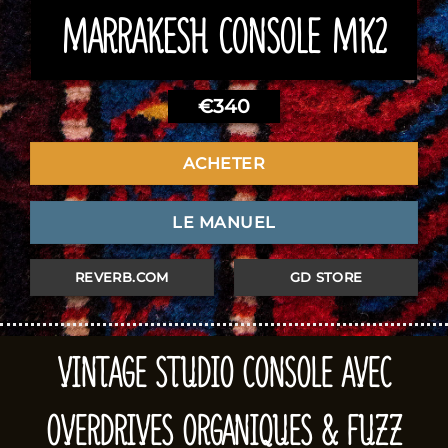
MARRAKESH CONSOLE MK2
€
340
ACHETER
LE MANUEL
REVERB.COM
GD STORE
VINTAGE STUDIO CONSOLE AVEC
OVERDRIVES ORGANIQUES & FUZZ